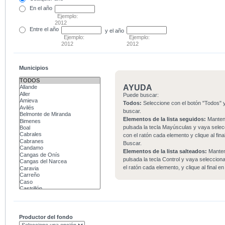
En el
año
Ejemplo:
2012
Entre
el año
y el año
Ejemplo:
Ejemplo:
2012
2012
Municipios
AYUDA
Puede buscar:
Todos:
Seleccione con el botón "Todos" y
buscar.
Elementos de la lista seguidos:
Mante
pulsada la tecla Mayúsculas y vaya sele
con el ratón cada elemento y clique al fina
Buscar.
Elementos de la lista salteados:
Mante
pulsada la tecla Control y vaya seleccio
el ratón cada elemento, y clique al final e
Productor del fondo