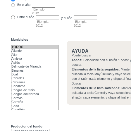
En el
año
Ejemplo:
2012
Entre
el año
y el año
Ejemplo:
Ejemplo:
2012
2012
Municipios
AYUDA
Puede buscar:
Todos:
Seleccione con el botón "Todos" y
buscar.
Elementos de la lista seguidos:
Mante
pulsada la tecla Mayúsculas y vaya sele
con el ratón cada elemento y clique al fina
Buscar.
Elementos de la lista salteados:
Mante
pulsada la tecla Control y vaya seleccio
el ratón cada elemento, y clique al final e
Productor del fondo