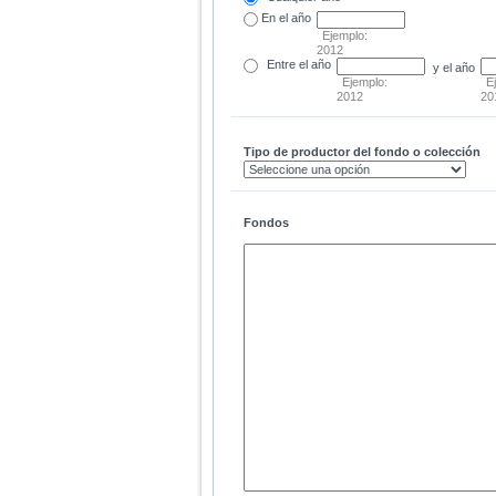
En el
año
Ejemplo:
2012
Entre
el año
y el año
Ejemplo:
E
2012
20
Tipo de productor del fondo o colección
Fondos