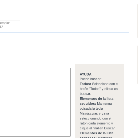
jemplo:
12
AYUDA
Puede buscar:
Todos:
Seleccione con el
botón "Todos" y clique en
buscar.
Elementos de la lista
seguidos:
Mantenga
pulsada la tecla
Mayúsculas y vaya
seleccionando con el
ratón cada elemento y
clique al final en Buscar.
Elementos de la lista
salteados:
Mantenga