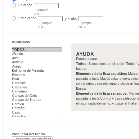
En el
año
Ejemplo:
2012
Entre
el año
y el año
Ejemplo:
Ejemplo:
2012
2012
Municipios
AYUDA
Puede buscar:
Todos:
Seleccione con el botón "Todos" y
buscar.
Elementos de la lista seguidos:
Mante
pulsada la tecla Mayúsculas y vaya sele
con el ratón cada elemento y clique al fina
Buscar.
Elementos de la lista salteados:
Mante
pulsada la tecla Control y vaya seleccio
el ratón cada elemento, y clique al final e
Productor del fondo