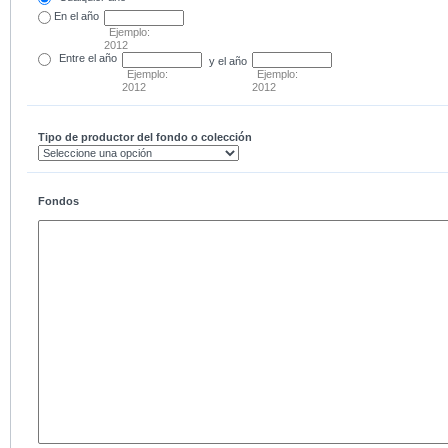
En el
año
Ejemplo:
2012
Entre
el año
y el año
Ejemplo:
Ejemplo:
2012
2012
Tipo de productor del fondo o colección
Fondos