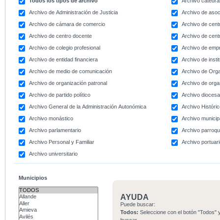
Todos los tipos de archivo
Archivo catedral
Archivo de Administración de Justicia
Archivo de asoc
Archivo de cámara de comercio
Archivo de centr
Archivo de centro docente
Archivo de centr
Archivo de colegio profesional
Archivo de emp
Archivo de entidad financiera
Archivo de instit
Archivo de medio de comunicación
Archivo de Org
Archivo de organización patronal
Archivo de orga
Archivo de partido político
Archivo dioces
Archivo General de la Administración Autonómica
Archivo Históri
Archivo monástico
Archivo municip
Archivo parlamentario
Archivo parroqu
Archivo Personal y Familiar
Archivo portuar
Archivo universitario
Municipios
AYUDA
Puede buscar:
Todos:
Seleccione con el botón "Todos" y