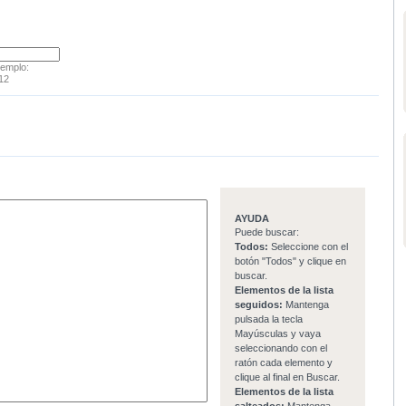
jemplo:
12
AYUDA
Puede buscar:
Todos:
Seleccione con el
botón "Todos" y clique en
buscar.
Elementos de la lista
seguidos:
Mantenga
pulsada la tecla
Mayúsculas y vaya
seleccionando con el
ratón cada elemento y
clique al final en Buscar.
Elementos de la lista
salteados:
Mantenga