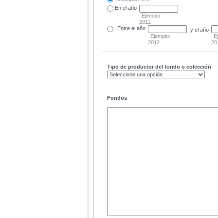
En el
año
Ejemplo:
2012
Entre
el año
y el año
Ejemplo:
E
2012
20
Tipo de productor del fondo o colección
Fondos