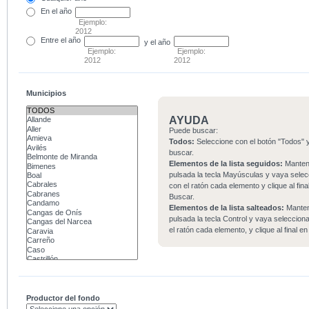
En el
año
Ejemplo:
2012
Entre
el año
y el año
Ejemplo:
Ejemplo:
2012
2012
Municipios
AYUDA
Puede buscar:
Todos:
Seleccione con el botón "Todos" y
buscar.
Elementos de la lista seguidos:
Mante
pulsada la tecla Mayúsculas y vaya sele
con el ratón cada elemento y clique al fina
Buscar.
Elementos de la lista salteados:
Mante
pulsada la tecla Control y vaya seleccio
el ratón cada elemento, y clique al final e
Productor del fondo