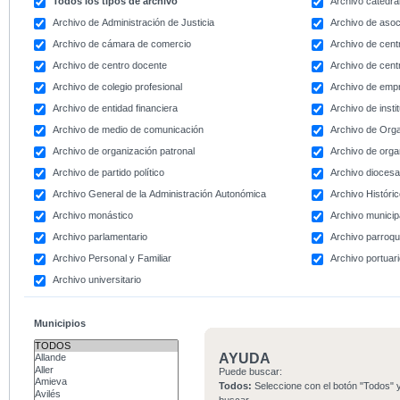
Todos los tipos de archivo
Archivo catedral
Archivo de Administración de Justicia
Archivo de asoc
Archivo de cámara de comercio
Archivo de centr
Archivo de centro docente
Archivo de centr
Archivo de colegio profesional
Archivo de emp
Archivo de entidad financiera
Archivo de instit
Archivo de medio de comunicación
Archivo de Org
Archivo de organización patronal
Archivo de orga
Archivo de partido político
Archivo dioces
Archivo General de la Administración Autonómica
Archivo Históri
Archivo monástico
Archivo municip
Archivo parlamentario
Archivo parroqu
Archivo Personal y Familiar
Archivo portuar
Archivo universitario
Municipios
AYUDA
Puede buscar:
Todos:
Seleccione con el botón "Todos" y