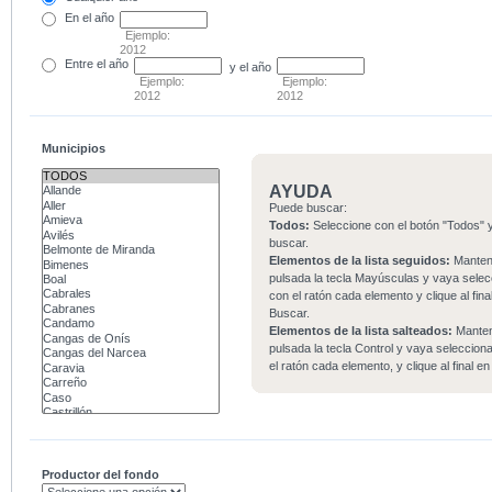
En el
año
Ejemplo:
2012
Entre
el año
y el año
Ejemplo:
Ejemplo:
2012
2012
Municipios
AYUDA
Puede buscar:
Todos:
Seleccione con el botón "Todos" y
buscar.
Elementos de la lista seguidos:
Mante
pulsada la tecla Mayúsculas y vaya sele
con el ratón cada elemento y clique al fina
Buscar.
Elementos de la lista salteados:
Mante
pulsada la tecla Control y vaya seleccio
el ratón cada elemento, y clique al final e
Productor del fondo