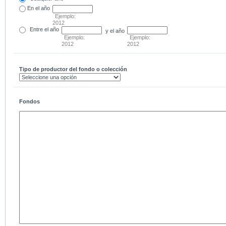
En el
año
Ejemplo:
2012
Entre
el año
y el año
Ejemplo:
Ejemplo:
2012
2012
Tipo de productor del fondo o colección
Fondos