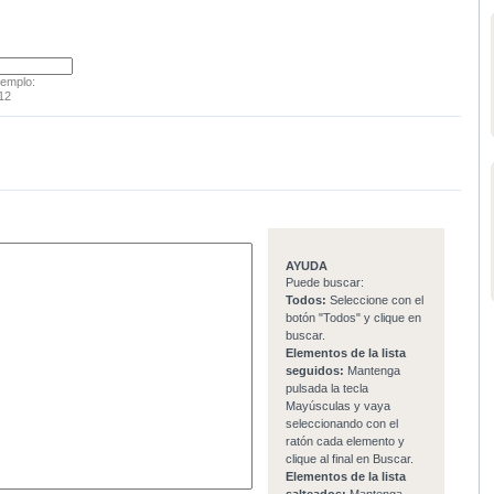
jemplo:
12
AYUDA
Puede buscar:
Todos:
Seleccione con el
botón "Todos" y clique en
buscar.
Elementos de la lista
seguidos:
Mantenga
pulsada la tecla
Mayúsculas y vaya
seleccionando con el
ratón cada elemento y
clique al final en Buscar.
Elementos de la lista
salteados:
Mantenga