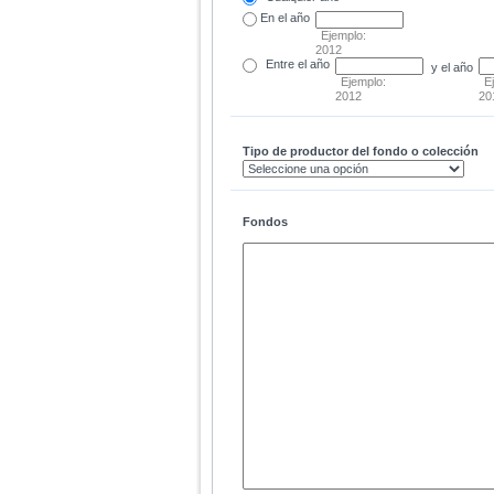
En el
año
Ejemplo:
2012
Entre
el año
y el año
Ejemplo:
E
2012
20
Tipo de productor del fondo o colección
Fondos