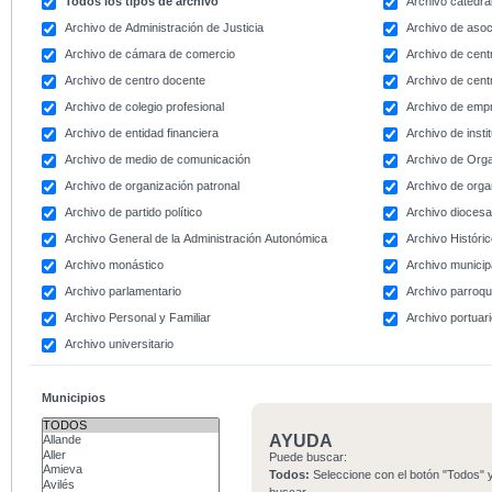
Todos los tipos de archivo
Archivo catedral
Archivo de Administración de Justicia
Archivo de asoc
Archivo de cámara de comercio
Archivo de centr
Archivo de centro docente
Archivo de centr
Archivo de colegio profesional
Archivo de emp
Archivo de entidad financiera
Archivo de instit
Archivo de medio de comunicación
Archivo de Org
Archivo de organización patronal
Archivo de orga
Archivo de partido político
Archivo dioces
Archivo General de la Administración Autonómica
Archivo Históri
Archivo monástico
Archivo municip
Archivo parlamentario
Archivo parroqu
Archivo Personal y Familiar
Archivo portuar
Archivo universitario
Municipios
AYUDA
Puede buscar:
Todos:
Seleccione con el botón "Todos" y