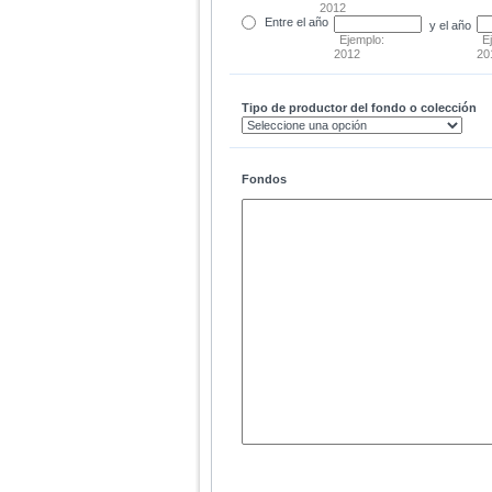
2012
Entre
el año
y el año
Ejemplo:
E
2012
20
Tipo de productor del fondo o colección
Fondos