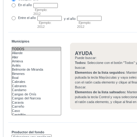
En el
año
Ejemplo:
2012
Entre
el año
y el año
Ejemplo:
Ejemplo:
2012
2012
Municipios
AYUDA
Puede buscar:
Todos:
Seleccione con el botón "Todos" y
buscar.
Elementos de la lista seguidos:
Mante
pulsada la tecla Mayúsculas y vaya sele
con el ratón cada elemento y clique al fina
Buscar.
Elementos de la lista salteados:
Mante
pulsada la tecla Control y vaya seleccio
el ratón cada elemento, y clique al final e
Productor del fondo