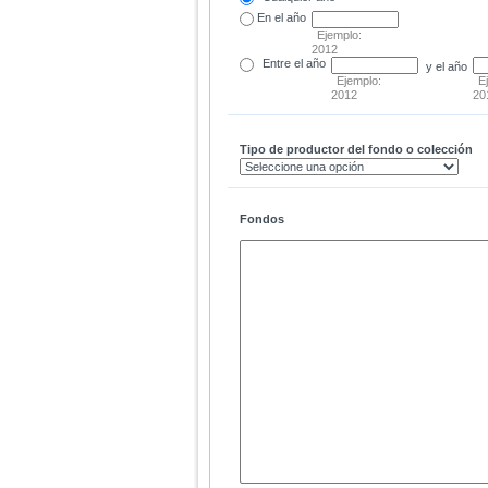
En el
año
Ejemplo:
2012
Entre
el año
y el año
Ejemplo:
E
2012
20
Tipo de productor del fondo o colección
Fondos