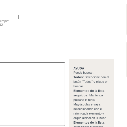
jemplo:
12
AYUDA
Puede buscar:
Todos:
Seleccione con el
botón "Todos" y clique en
buscar.
Elementos de la lista
seguidos:
Mantenga
pulsada la tecla
Mayúsculas y vaya
seleccionando con el
ratón cada elemento y
clique al final en Buscar.
Elementos de la lista
salteados:
Mantenga