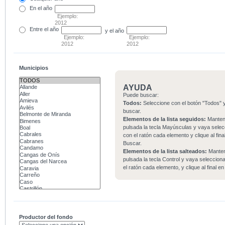
En el
año
Ejemplo:
2012
Entre
el año
y el año
Ejemplo:
Ejemplo:
2012
2012
Municipios
AYUDA
Puede buscar:
Todos:
Seleccione con el botón "Todos" y
buscar.
Elementos de la lista seguidos:
Mante
pulsada la tecla Mayúsculas y vaya sele
con el ratón cada elemento y clique al fina
Buscar.
Elementos de la lista salteados:
Mante
pulsada la tecla Control y vaya seleccio
el ratón cada elemento, y clique al final e
Productor del fondo