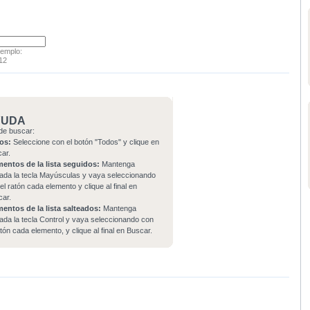
jemplo:
12
YUDA
de buscar:
os:
Seleccione con el botón "Todos" y clique en
car.
mentos de la lista seguidos:
Mantenga
ada la tecla Mayúsculas y vaya seleccionando
el ratón cada elemento y clique al final en
car.
mentos de la lista salteados:
Mantenga
ada la tecla Control y vaya seleccionando con
atón cada elemento, y clique al final en Buscar.