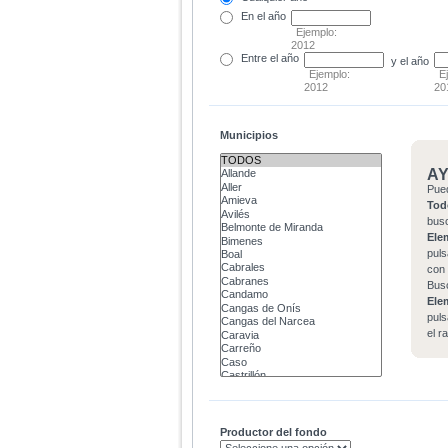
En el
año
Ejemplo:
2012
Entre
el año
y el año
Ejemplo:
E
2012
20
Municipios
A
Pue
Tod
bus
Ele
puls
con 
Bus
Ele
puls
el r
Productor del fondo