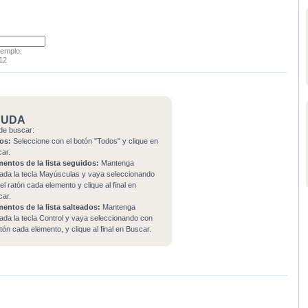
jemplo:
12
YUDA
de buscar:
os:
Seleccione con el botón "Todos" y clique en
car.
mentos de la lista seguidos:
Mantenga
ada la tecla Mayúsculas y vaya seleccionando
el ratón cada elemento y clique al final en
car.
mentos de la lista salteados:
Mantenga
ada la tecla Control y vaya seleccionando con
atón cada elemento, y clique al final en Buscar.