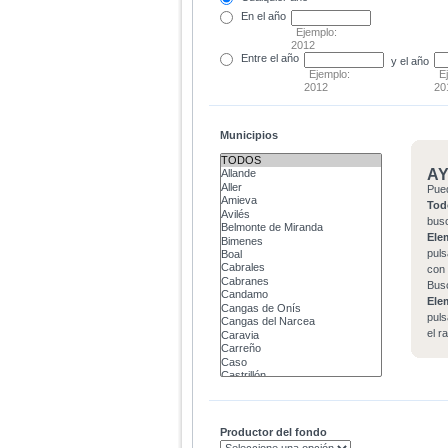
En el
año
Ejemplo:
2012
Entre
el año
y el año
Ejemplo:
E
2012
20
Municipios
A
Pue
Tod
bus
Ele
puls
con 
Bus
Ele
puls
el r
Productor del fondo