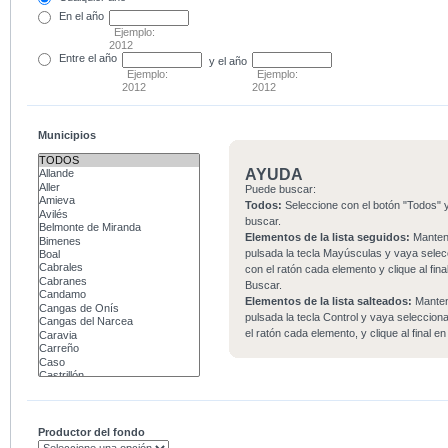
En el
año
Ejemplo:
2012
Entre
el año
y el año
Ejemplo:
Ejemplo:
2012
2012
Municipios
AYUDA
Puede buscar:
Todos:
Seleccione con el botón "Todos" y
buscar.
Elementos de la lista seguidos:
Mante
pulsada la tecla Mayúsculas y vaya sele
con el ratón cada elemento y clique al fina
Buscar.
Elementos de la lista salteados:
Mante
pulsada la tecla Control y vaya seleccio
el ratón cada elemento, y clique al final e
Productor del fondo