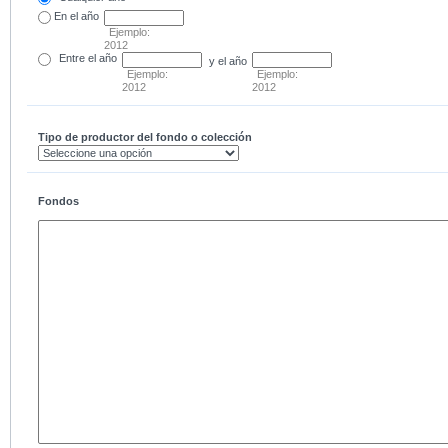
En el
año
Ejemplo:
2012
Entre
el año
y el año
Ejemplo:
Ejemplo:
2012
2012
Tipo de productor del fondo o colección
Fondos