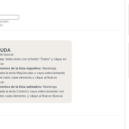
jemplo:
12
YUDA
de buscar:
os:
Seleccione con el botón "Todos" y clique en
car.
mentos de la lista seguidos:
Mantenga
ada la tecla Mayúsculas y vaya seleccionando
el ratón cada elemento y clique al final en
car.
mentos de la lista salteados:
Mantenga
ada la tecla Control y vaya seleccionando con
atón cada elemento, y clique al final en Buscar.