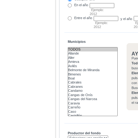
En el
año
Ejemplo:
2012
Entre
el año
y el año
Ejemplo:
E
2012
20
Municipios
A
Pue
Tod
bus
Ele
puls
con 
Bus
Ele
puls
el r
Productor del fondo