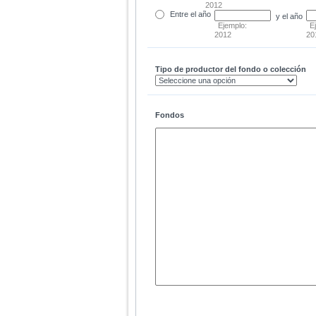
2012
Entre
el año
y el año
Ejemplo:
E
2012
20
Tipo de productor del fondo o colección
Fondos