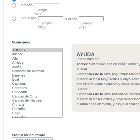
En el
año
Ejemplo:
2012
Entre
el año
y el año
Ejemplo:
Ejemplo:
2012
2012
Municipios
AYUDA
Puede buscar:
Todos:
Seleccione con el botón "Todos" y
buscar.
Elementos de la lista seguidos:
Mante
pulsada la tecla Mayúsculas y vaya sele
con el ratón cada elemento y clique al fina
Buscar.
Elementos de la lista salteados:
Mante
pulsada la tecla Control y vaya seleccio
el ratón cada elemento, y clique al final e
Productor del fondo