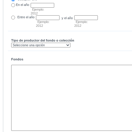
En el
año
Ejemplo:
2012
Entre
el año
y el año
Ejemplo:
Ejemplo:
2012
2012
Tipo de productor del fondo o colección
Fondos