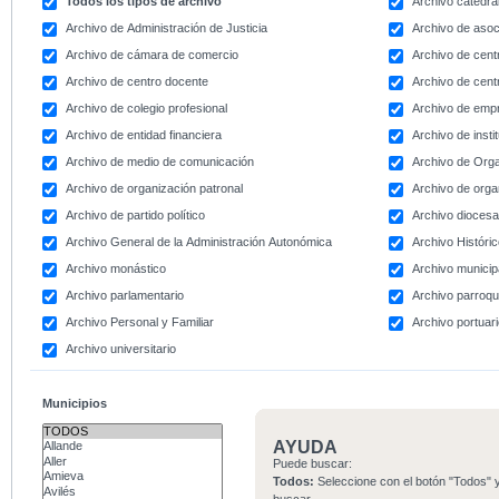
Todos los tipos de archivo
Archivo catedral
Archivo de Administración de Justicia
Archivo de asoc
Archivo de cámara de comercio
Archivo de centr
Archivo de centro docente
Archivo de centr
Archivo de colegio profesional
Archivo de emp
Archivo de entidad financiera
Archivo de instit
Archivo de medio de comunicación
Archivo de Org
Archivo de organización patronal
Archivo de orga
Archivo de partido político
Archivo dioces
Archivo General de la Administración Autonómica
Archivo Históri
Archivo monástico
Archivo municip
Archivo parlamentario
Archivo parroqu
Archivo Personal y Familiar
Archivo portuar
Archivo universitario
Municipios
AYUDA
Puede buscar:
Todos:
Seleccione con el botón "Todos" y