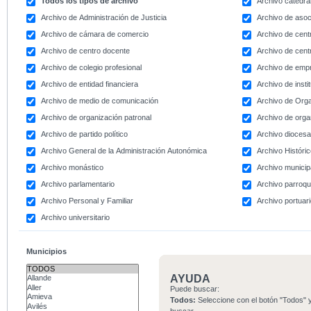
Todos los tipos de archivo
Archivo catedral
Archivo de Administración de Justicia
Archivo de asoc
Archivo de cámara de comercio
Archivo de centr
Archivo de centro docente
Archivo de centr
Archivo de colegio profesional
Archivo de emp
Archivo de entidad financiera
Archivo de instit
Archivo de medio de comunicación
Archivo de Org
Archivo de organización patronal
Archivo de orga
Archivo de partido político
Archivo dioces
Archivo General de la Administración Autonómica
Archivo Históri
Archivo monástico
Archivo municip
Archivo parlamentario
Archivo parroqu
Archivo Personal y Familiar
Archivo portuar
Archivo universitario
Municipios
AYUDA
Puede buscar:
Todos:
Seleccione con el botón "Todos" y