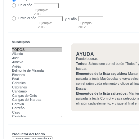
En el
año
Ejemplo:
2012
Entre
el año
y el año
Ejemplo:
Ejemplo:
2012
2012
Municipios
AYUDA
Puede buscar:
Todos:
Seleccione con el botón "Todos" y
buscar.
Elementos de la lista seguidos:
Mante
pulsada la tecla Mayúsculas y vaya sele
con el ratón cada elemento y clique al fina
Buscar.
Elementos de la lista salteados:
Mante
pulsada la tecla Control y vaya seleccio
el ratón cada elemento, y clique al final e
Productor del fondo