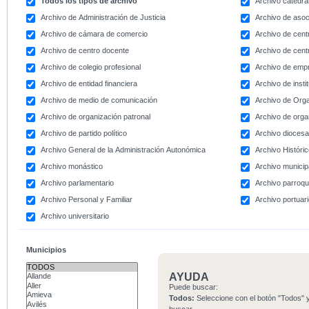
Todos los tipos de archivo
Archivo catedral
Archivo de Administración de Justicia
Archivo de asoc
Archivo de cámara de comercio
Archivo de centr
Archivo de centro docente
Archivo de centr
Archivo de colegio profesional
Archivo de emp
Archivo de entidad financiera
Archivo de instit
Archivo de medio de comunicación
Archivo de Org
Archivo de organización patronal
Archivo de orga
Archivo de partido político
Archivo dioces
Archivo General de la Administración Autonómica
Archivo Históri
Archivo monástico
Archivo municip
Archivo parlamentario
Archivo parroqu
Archivo Personal y Familiar
Archivo portuar
Archivo universitario
Municipios
AYUDA
Puede buscar:
Todos:
Seleccione con el botón "Todos" y