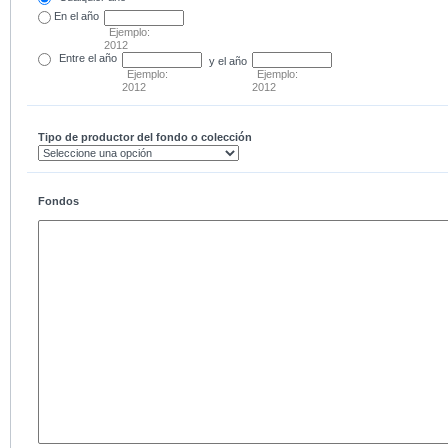
En el
año
Ejemplo:
2012
Entre
el año
y el año
Ejemplo:
Ejemplo:
2012
2012
Tipo de productor del fondo o colección
Fondos