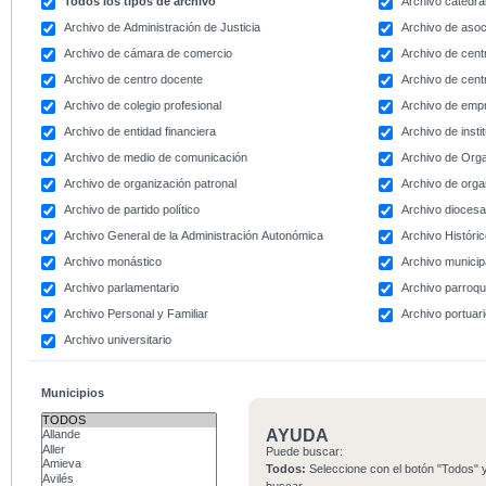
Todos los tipos de archivo
Archivo catedral
Archivo de Administración de Justicia
Archivo de asoc
Archivo de cámara de comercio
Archivo de centr
Archivo de centro docente
Archivo de centr
Archivo de colegio profesional
Archivo de emp
Archivo de entidad financiera
Archivo de instit
Archivo de medio de comunicación
Archivo de Org
Archivo de organización patronal
Archivo de orga
Archivo de partido político
Archivo dioces
Archivo General de la Administración Autonómica
Archivo Históri
Archivo monástico
Archivo municip
Archivo parlamentario
Archivo parroqu
Archivo Personal y Familiar
Archivo portuar
Archivo universitario
Municipios
AYUDA
Puede buscar:
Todos:
Seleccione con el botón "Todos" y