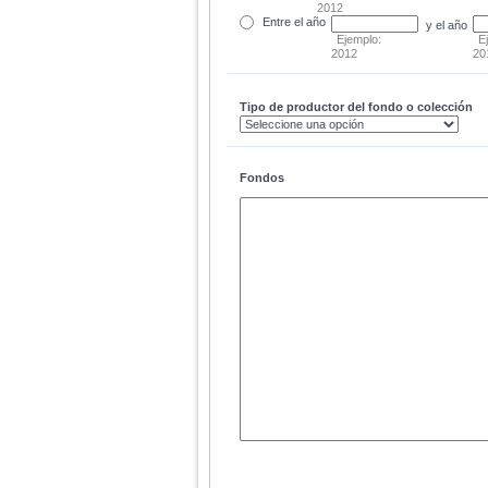
2012
Entre
el año
y el año
Ejemplo:
E
2012
20
Tipo de productor del fondo o colección
Fondos