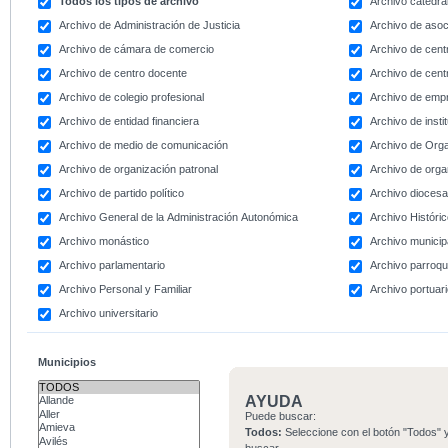
Todos los tipos de archivo
Archivo catedral
Archivo de Administración de Justicia
Archivo de asoc
Archivo de cámara de comercio
Archivo de centr
Archivo de centro docente
Archivo de centr
Archivo de colegio profesional
Archivo de emp
Archivo de entidad financiera
Archivo de instit
Archivo de medio de comunicación
Archivo de Org
Archivo de organización patronal
Archivo de orga
Archivo de partido político
Archivo dioces
Archivo General de la Administración Autonómica
Archivo Históri
Archivo monástico
Archivo municip
Archivo parlamentario
Archivo parroqu
Archivo Personal y Familiar
Archivo portuar
Archivo universitario
Municipios
AYUDA
Puede buscar:
Todos:
Seleccione con el botón "Todos" y