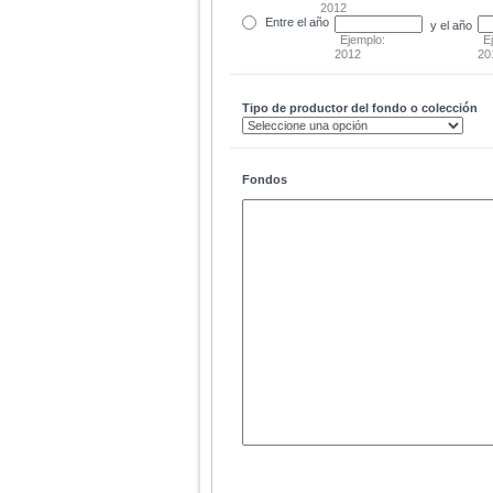
2012
Entre
el año
y el año
Ejemplo:
E
2012
20
Tipo de productor del fondo o colección
Fondos