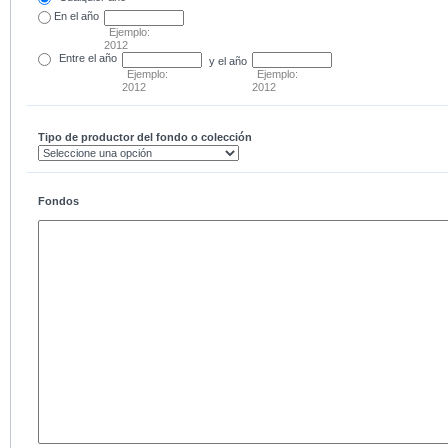
En el
año
Ejemplo:
2012
Entre
el año
y el año
Ejemplo:
Ejemplo:
2012
2012
Tipo de productor del fondo o colección
Fondos