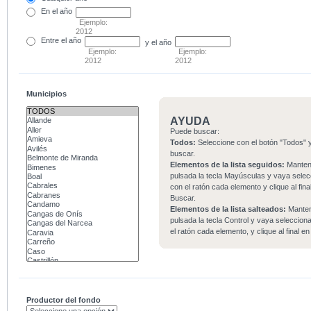
En el
año
Ejemplo:
2012
Entre
el año
y el año
Ejemplo:
Ejemplo:
2012
2012
Municipios
AYUDA
Puede buscar:
Todos:
Seleccione con el botón "Todos" y
buscar.
Elementos de la lista seguidos:
Mante
pulsada la tecla Mayúsculas y vaya sele
con el ratón cada elemento y clique al fina
Buscar.
Elementos de la lista salteados:
Mante
pulsada la tecla Control y vaya seleccio
el ratón cada elemento, y clique al final e
Productor del fondo