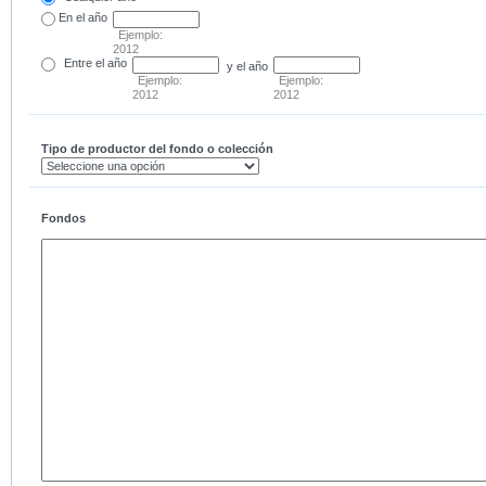
En el
año
Ejemplo:
2012
Entre
el año
y el año
Ejemplo:
Ejemplo:
2012
2012
Tipo de productor del fondo o colección
Fondos