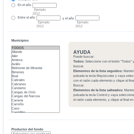
En el
año
Ejemplo:
2012
Entre
el año
y el año
Ejemplo:
Ejemplo:
2012
2012
Municipios
AYUDA
Puede buscar:
Todos:
Seleccione con el botón "Todos" y
buscar.
Elementos de la lista seguidos:
Mante
pulsada la tecla Mayúsculas y vaya sele
con el ratón cada elemento y clique al fina
Buscar.
Elementos de la lista salteados:
Mante
pulsada la tecla Control y vaya seleccio
el ratón cada elemento, y clique al final e
Productor del fondo