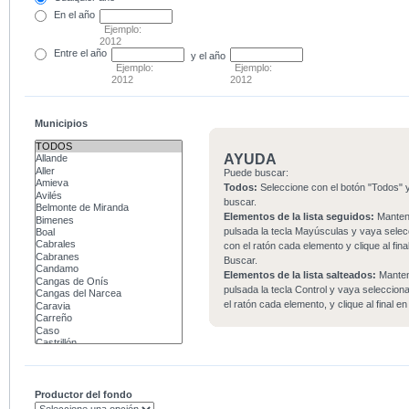
En el
año
Ejemplo:
2012
Entre
el año
y el año
Ejemplo:
Ejemplo:
2012
2012
Municipios
AYUDA
Puede buscar:
Todos:
Seleccione con el botón "Todos" y
buscar.
Elementos de la lista seguidos:
Mante
pulsada la tecla Mayúsculas y vaya sele
con el ratón cada elemento y clique al fina
Buscar.
Elementos de la lista salteados:
Mante
pulsada la tecla Control y vaya seleccio
el ratón cada elemento, y clique al final e
Productor del fondo