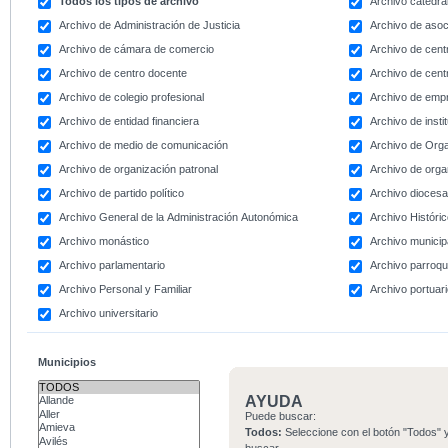
Todos los tipos de archivo
Archivo catedral
Archivo de Administración de Justicia
Archivo de asoc
Archivo de cámara de comercio
Archivo de centr
Archivo de centro docente
Archivo de centr
Archivo de colegio profesional
Archivo de emp
Archivo de entidad financiera
Archivo de instit
Archivo de medio de comunicación
Archivo de Org
Archivo de organización patronal
Archivo de orga
Archivo de partido político
Archivo dioces
Archivo General de la Administración Autonómica
Archivo Históri
Archivo monástico
Archivo municip
Archivo parlamentario
Archivo parroqu
Archivo Personal y Familiar
Archivo portuar
Archivo universitario
Municipios
AYUDA
Puede buscar:
Todos:
Seleccione con el botón "Todos" y