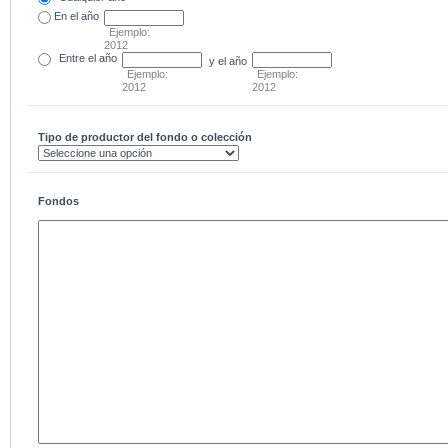
En el
año
Ejemplo:
2012
Entre
el año
y el año
Ejemplo:
Ejemplo:
2012
2012
Tipo de productor del fondo o colección
Fondos