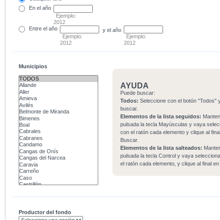
En el
año
Ejemplo:
2012
Entre
el año
y el año
Ejemplo:
Ejemplo:
2012
2012
Municipios
AYUDA
Puede buscar:
Todos:
Seleccione con el botón "Todos" y
buscar.
Elementos de la lista seguidos:
Mante
pulsada la tecla Mayúsculas y vaya sele
con el ratón cada elemento y clique al fina
Buscar.
Elementos de la lista salteados:
Mante
pulsada la tecla Control y vaya seleccio
el ratón cada elemento, y clique al final e
Productor del fondo