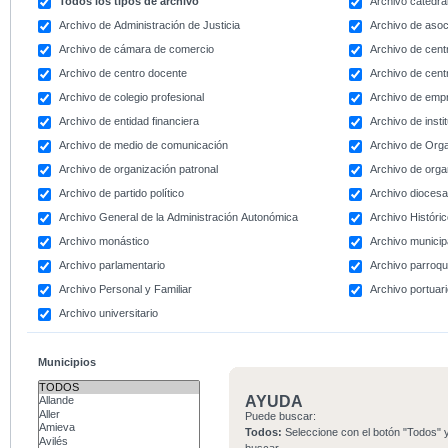
Todos los tipos de archivo
Archivo catedral
Archivo de Administración de Justicia
Archivo de asoc
Archivo de cámara de comercio
Archivo de centr
Archivo de centro docente
Archivo de centr
Archivo de colegio profesional
Archivo de emp
Archivo de entidad financiera
Archivo de instit
Archivo de medio de comunicación
Archivo de Org
Archivo de organización patronal
Archivo de orga
Archivo de partido político
Archivo dioces
Archivo General de la Administración Autonómica
Archivo Históri
Archivo monástico
Archivo municip
Archivo parlamentario
Archivo parroqu
Archivo Personal y Familiar
Archivo portuar
Archivo universitario
Municipios
AYUDA
Puede buscar:
Todos:
Seleccione con el botón "Todos" y