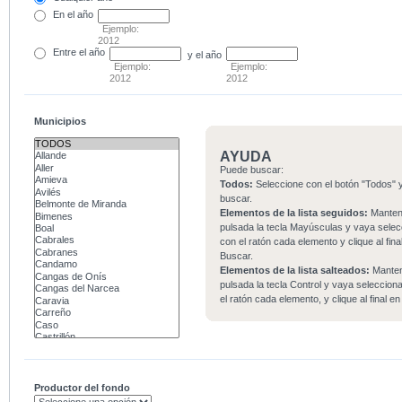
En el
año
Ejemplo:
2012
Entre
el año
y el año
Ejemplo:
Ejemplo:
2012
2012
Municipios
AYUDA
Puede buscar:
Todos:
Seleccione con el botón "Todos" y
buscar.
Elementos de la lista seguidos:
Mante
pulsada la tecla Mayúsculas y vaya sele
con el ratón cada elemento y clique al fina
Buscar.
Elementos de la lista salteados:
Mante
pulsada la tecla Control y vaya seleccio
el ratón cada elemento, y clique al final e
Productor del fondo