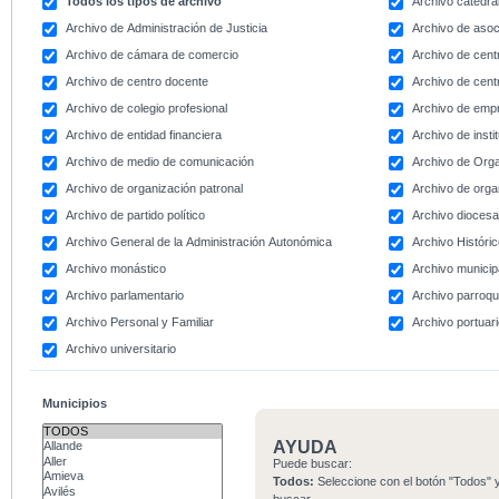
Todos los tipos de archivo
Archivo catedral
Archivo de Administración de Justicia
Archivo de asoc
Archivo de cámara de comercio
Archivo de centr
Archivo de centro docente
Archivo de centr
Archivo de colegio profesional
Archivo de emp
Archivo de entidad financiera
Archivo de instit
Archivo de medio de comunicación
Archivo de Org
Archivo de organización patronal
Archivo de orga
Archivo de partido político
Archivo dioces
Archivo General de la Administración Autonómica
Archivo Históri
Archivo monástico
Archivo municip
Archivo parlamentario
Archivo parroqu
Archivo Personal y Familiar
Archivo portuar
Archivo universitario
Municipios
AYUDA
Puede buscar:
Todos:
Seleccione con el botón "Todos" y