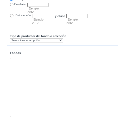
En el
año
Ejemplo:
2012
Entre
el año
y el año
Ejemplo:
Ejemplo:
2012
2012
Tipo de productor del fondo o colección
Fondos